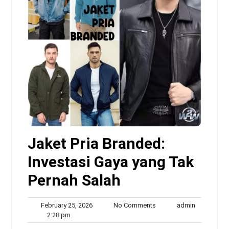
Jaket Pria Branded:
Investasi Gaya yang Tak
Pernah Salah
February
No
admin
February 25, 2026
No Comments
admin
2:28
25,
Comments
2:28 pm
pm
2026