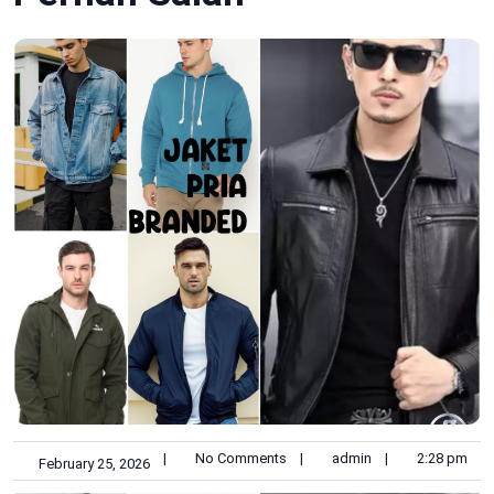
|
No Comments
|
admin
|
2:28 pm
February 25, 2026