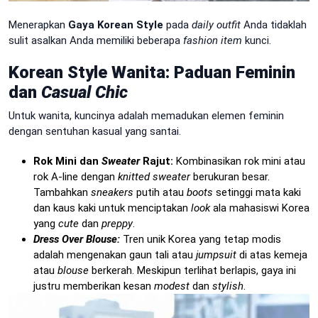
Menerapkan
Gaya Korean Style
pada
daily outfit
Anda tidaklah
sulit asalkan Anda memiliki beberapa
fashion item
kunci.
Korean Style Wanita: Paduan Feminin
dan
Casual Chic
Untuk wanita, kuncinya adalah memadukan elemen feminin
dengan sentuhan kasual yang santai.
Rok Mini dan
Sweater
Rajut:
Kombinasikan rok mini atau
rok A-line dengan
knitted sweater
berukuran besar.
Tambahkan
sneakers
putih atau
boots
setinggi mata kaki
dan kaus kaki untuk menciptakan
look
ala mahasiswi Korea
yang
cute
dan
preppy
.
Dress Over Blouse:
Tren unik Korea yang tetap modis
adalah mengenakan gaun tali atau
jumpsuit
di atas kemeja
atau
blouse
berkerah. Meskipun terlihat berlapis, gaya ini
justru memberikan kesan
modest
dan
stylish
.