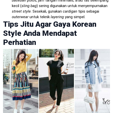
baseball
polos, jam tangan minimalis, atau tas selempang
kecil (
sling bag
) sering digunakan untuk menyempurnakan
street style
. Sesekali, gunakan
cardigan
tipis sebagai
outerwear
untuk teknik
layering
yang simpel.
Tips Jitu Agar Gaya Korean
Style Anda Mendapat
Perhatian