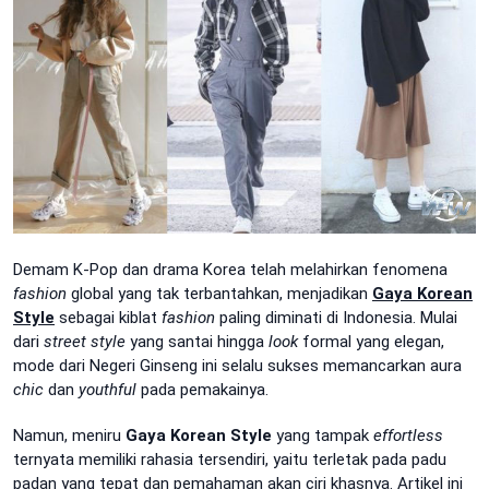
Demam K-Pop dan drama Korea telah melahirkan fenomena
fashion
global yang tak terbantahkan, menjadikan
Gaya Korean
Style
sebagai kiblat
fashion
paling diminati di Indonesia. Mulai
dari
street style
yang santai hingga
look
formal yang elegan,
mode dari Negeri Ginseng ini selalu sukses memancarkan aura
chic
dan
youthful
pada pemakainya.
Namun, meniru
Gaya Korean Style
yang tampak
effortless
ternyata memiliki rahasia tersendiri, yaitu terletak pada padu
padan yang tepat dan pemahaman akan ciri khasnya. Artikel ini