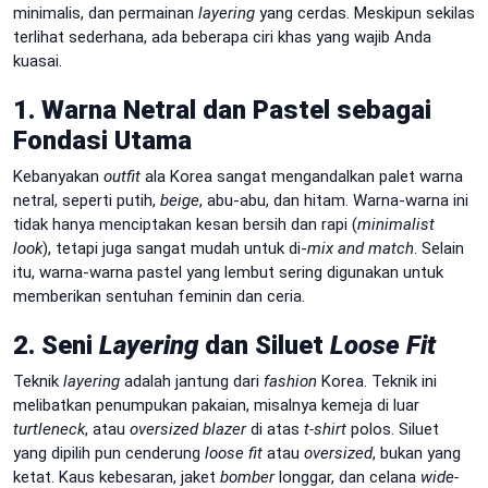
minimalis, dan permainan
layering
yang cerdas. Meskipun sekilas
terlihat sederhana, ada beberapa ciri khas yang wajib Anda
kuasai.
1. Warna Netral dan Pastel sebagai
Fondasi Utama
Kebanyakan
outfit
ala Korea sangat mengandalkan palet warna
netral, seperti putih,
beige
, abu-abu, dan hitam. Warna-warna ini
tidak hanya menciptakan kesan bersih dan rapi (
minimalist
look
), tetapi juga sangat mudah untuk di-
mix and match
. Selain
itu, warna-warna pastel yang lembut sering digunakan untuk
memberikan sentuhan feminin dan ceria.
2. Seni
Layering
dan Siluet
Loose Fit
Teknik
layering
adalah jantung dari
fashion
Korea. Teknik ini
melibatkan penumpukan pakaian, misalnya kemeja di luar
turtleneck
, atau
oversized blazer
di atas
t-shirt
polos. Siluet
yang dipilih pun cenderung
loose fit
atau
oversized
, bukan yang
ketat. Kaus kebesaran, jaket
bomber
longgar, dan celana
wide-