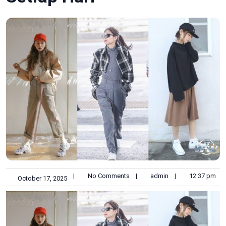
|
No Comments
|
admin
|
12:37 pm
October 17, 2025