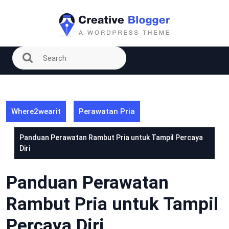
Skip
to
content
Where2wearit
Perawatan Pria
Panduan Perawatan Rambut Pria untuk Tampil Percaya
Diri
Panduan Perawatan
Rambut Pria untuk Tampil
Percaya Diri