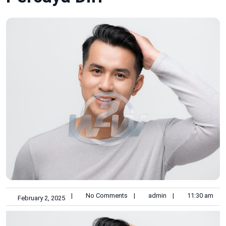
|
No Comments
|
admin
|
11:30 am
February 2, 2025