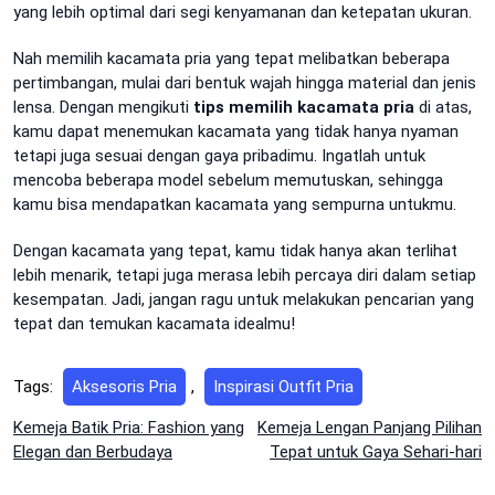
yang lebih optimal dari segi kenyamanan dan ketepatan ukuran.
Nah memilih kacamata pria yang tepat melibatkan beberapa
pertimbangan, mulai dari bentuk wajah hingga material dan jenis
lensa. Dengan mengikuti
tips memilih kacamata pria
di atas,
kamu dapat menemukan kacamata yang tidak hanya nyaman
tetapi juga sesuai dengan gaya pribadimu. Ingatlah untuk
mencoba beberapa model sebelum memutuskan, sehingga
kamu bisa mendapatkan kacamata yang sempurna untukmu.
Dengan kacamata yang tepat, kamu tidak hanya akan terlihat
lebih menarik, tetapi juga merasa lebih percaya diri dalam setiap
kesempatan. Jadi, jangan ragu untuk melakukan pencarian yang
tepat dan temukan kacamata idealmu!
Tags:
Aksesoris Pria
,
Inspirasi Outfit Pria
Post
Kemeja Batik Pria: Fashion yang
Kemeja Lengan Panjang Pilihan
Elegan dan Berbudaya
Tepat untuk Gaya Sehari-hari
navigation