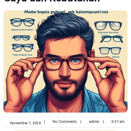
|
No Comments
|
admin
|
6:37 am
November 1, 2024